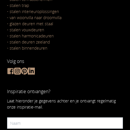
• s
talen trap
•
stalen interieuroplossingen
•
van woonvilla naar droomvilla
•
glazen deuren met staal
•
stalen vouwdeuren
•
stalen harmonicadeuren
•
stalen deuren zeeland
•
stalen binnendeuren
Volg ons
Inspiratie ontvangen?
Laat hieronder je gegevens achter en je ontvangt regelmatig
onze inspiratie-mail.