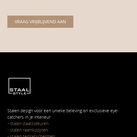
VRAAG VRIJBLIJVEND AAN
Stalen design voor een unieke beleving en exclusieve eye-
catchers in je interieur:
•
stalen (taats)deuren
•
stalen raamkozijnen
•
stalen terrrasschermen